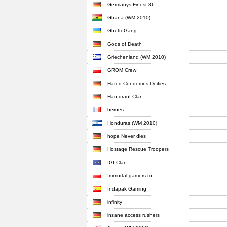
Germanys Finest 86
Ghana (WM 2010)
GhettoGang
Gods of Death
Griechenland (WM 2010)
GROM Crew
Hated Condemns Deifies
Hau drauf Clan
heroes.
Honduras (WM 2010)
hope Never dies
Hostage Rescue Troopers
IGI Clan
Immortal gamers.to
Indapak Gaming
infinity
insane access rushers