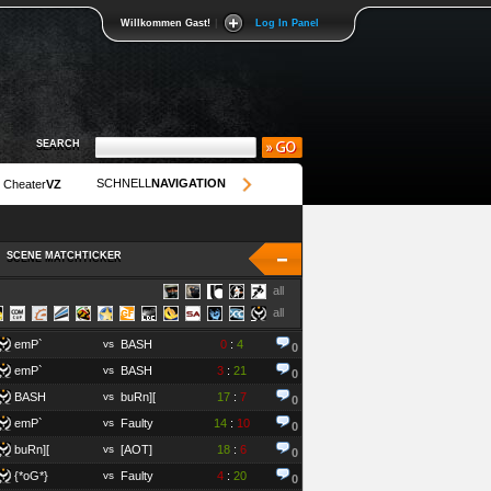
Willkommen Gast!
|
Log In Panel
SEARCH
SEARCH
SCHNELL
NAVIGATION
Cheater
VZ
SCENE MATCHTICKER
SCENE MATCHTICKER
all
all
emP`
vs
BASH
0
:
4
0
emP`
vs
BASH
3
:
21
0
BASH
vs
buRn][
17
:
7
0
emP`
vs
Faulty
14
:
10
0
buRn][
vs
[AOT]
18
:
6
0
{*oG*}
vs
Faulty
4
:
20
0