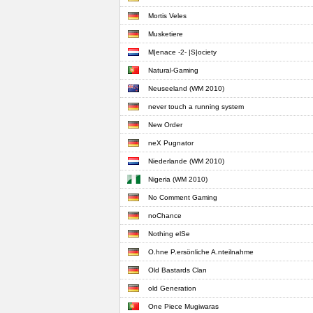
Mortis Veles
Musketiere
M|enace -2- |S|ociety
Natural-Gaming
Neuseeland (WM 2010)
never touch a running system
New Order
neX Pugnator
Niederlande (WM 2010)
Nigeria (WM 2010)
No Comment Gaming
noChance
Nothing elSe
O.hne P.ersönliche A.nteilnahme
Old Bastards Clan
old Generation
One Piece Mugiwaras