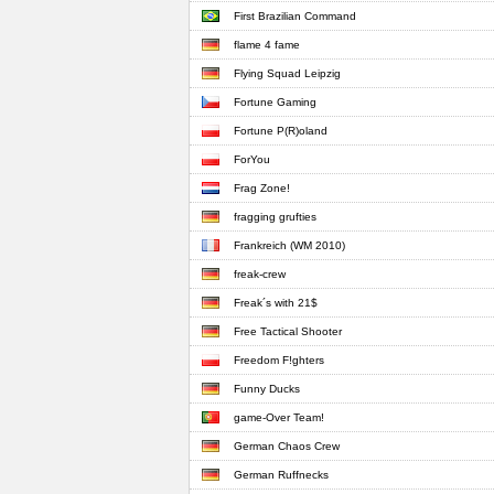
First Brazilian Command
flame 4 fame
Flying Squad Leipzig
Fortune Gaming
Fortune P(R)oland
ForYou
Frag Zone!
fragging grufties
Frankreich (WM 2010)
freak-crew
Freak´s with 21$
Free Tactical Shooter
Freedom F!ghters
Funny Ducks
game-Over Team!
German Chaos Crew
German Ruffnecks