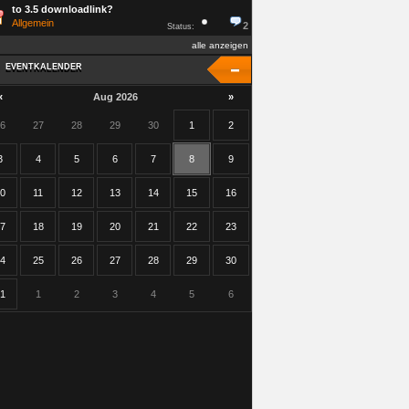
to 3.5 downloadlink?
Allgemein
2
Status:
alle anzeigen
EVENTKALENDER
EVENTKALENDER
«
Aug 2026
»
6
27
28
29
30
1
2
3
4
5
6
7
8
9
0
11
12
13
14
15
16
7
18
19
20
21
22
23
4
25
26
27
28
29
30
1
1
2
3
4
5
6