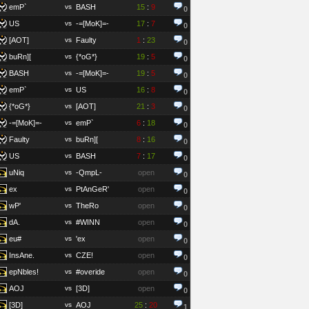
emP`
vs
BASH
15
:
9
0
US
vs
-=[MoK]=-
17
:
7
0
[AOT]
vs
Faulty
1
:
23
0
buRn][
vs
{*oG*}
19
:
5
0
BASH
vs
-=[MoK]=-
19
:
5
0
emP`
vs
US
16
:
8
0
{*oG*}
vs
[AOT]
21
:
3
0
-=[MoK]=-
vs
emP`
6
:
18
0
Faulty
vs
buRn][
8
:
16
0
US
vs
BASH
7
:
17
0
uNiq
vs
-QmpL-
open
0
ex
vs
PtAnGeR'
open
0
wP'
vs
TheRo
open
0
dA.
vs
#WINN
open
0
eu#
vs
'ex
open
0
InsAne.
vs
CZE!
open
0
epNbles!
vs
#overide
open
0
AOJ
vs
[3D]
open
0
[3D]
vs
AOJ
25
:
20
1