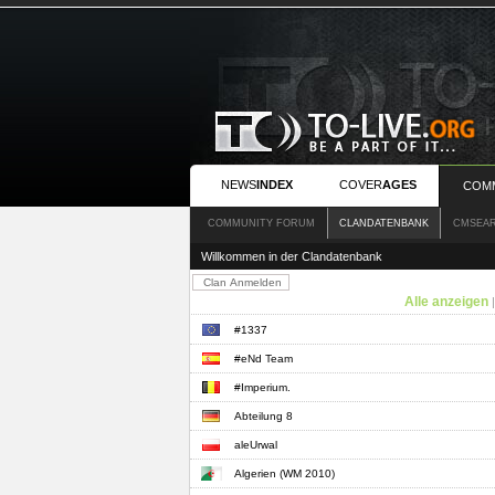
NEWS
INDEX
COVER
AGES
COM
COMMUNITY FORUM
CLANDATENBANK
CMSEA
Willkommen in der Clandatenbank
Alle anzeigen
#1337
#eNd Team
#Imperium.
Abteilung 8
aleUrwal
Algerien (WM 2010)