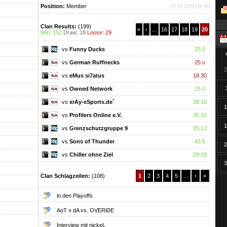
Position:
Member
25.03.2009 (16:49)
Clan Results:
(199)
«
‹
...
16
17
18
19
20
Win: 152
Draw: 18
Loose: 29
vs
Funny Ducks
25:0
vs
German Ruffnecks
25:o
2
vs
eMus si7atus
18:30
vs
Owned Network
25:0
vs
xrAy-eSports.de`
38:10
1
vs
Profilers Online e.V.
35:13
1
vs
Grenzschutzgruppe 9
35:13
vs
Sons of Thunder
43:5
2
vs
Chiller ohne Ziel
29:19
3
Clan Schlagzeilen:
(108)
1
2
3
4
5
...
›
»
in den Playoffs
AoT » dA vs. OVERiDE
Interview mit nickeL