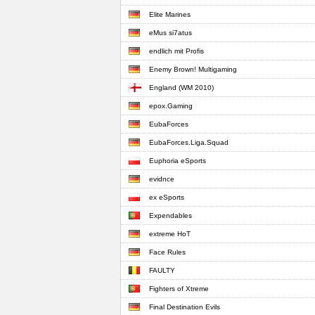
Elite Marines
eMus si7atus
endlich mit Profis
Enemy Brown! Multigaming
England (WM 2010)
epox.Gaming
EubaForces
EubaForces.Liga.Squad
Euphoria eSports
evidnce
ex eSports
Expendables
extreme HoT
Face Rules
FAULTY
Fighters of Xtreme
Final Destination Evils