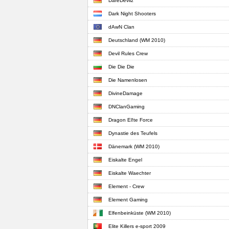
DareDevilz
Dark Night Shooters
dAwN Clan
Deutschland (WM 2010)
Devil Rules Crew
Die Die Die
Die Namenlosen
DivineDamage
DNClanGaming
Dragon El!te Force
Dynastie des Teufels
Dänemark (WM 2010)
Eiskalte Engel
Eiskalte Waechter
Element - Crew
Element Gaming
Elfenbeinküste (WM 2010)
Elite Killers e-sport 2009