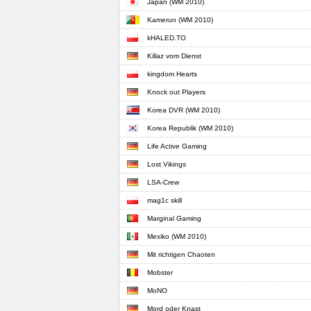
Japan (WM 2010)
Kamerun (WM 2010)
kHALED.TO
Killaz vom Dienst
kingdom Hearts
Knock out Players
Korea DVR (WM 2010)
Korea Republik (WM 2010)
Life Active Gaming
Lost Vikings
LSA-Crew
mag1c skill
Marginal Gaming
Mexiko (WM 2010)
Mit richtigen Chaoten
Mobster
MoNO
Mord oder Knast