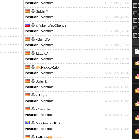
Position:
Member
11.09.2010 (01:43)
SpiderM
Position:
Member
22.07.2010 (14:50)
cYcLe.ru`noChance
Position:
Member
27.03.2010 (04:04)
-MgT.dA-
Position:
Member
10.03.2010 (22:09)
k1Lo.dA
Position:
Member
05.02.2010 (00:25)
dA.
RaXXoR.rlp
Position:
Member
24.12.2009 (15:34)
Julle.rlp`
Position:
Member
02.10.2009 (17:59)
crEEpy
Position:
Member
02.09.2009 (15:52)
sCion.bln
Position:
Member
30.08.2009 (17:51)
VooDooFigHteR
Position:
Member
26.03.2009 (18:12)
Fuffzich
[4]infinity