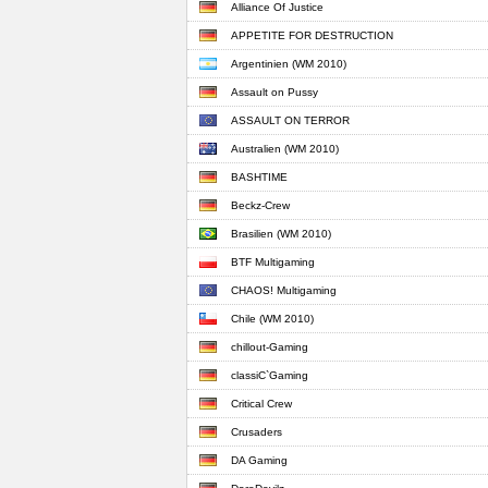
Alliance Of Justice
APPETITE FOR DESTRUCTION
Argentinien (WM 2010)
Assault on Pussy
ASSAULT ON TERROR
Australien (WM 2010)
BASHTIME
Beckz-Crew
Brasilien (WM 2010)
BTF Multigaming
CHAOS! Multigaming
Chile (WM 2010)
chillout-Gaming
classiC`Gaming
Critical Crew
Crusaders
DA Gaming