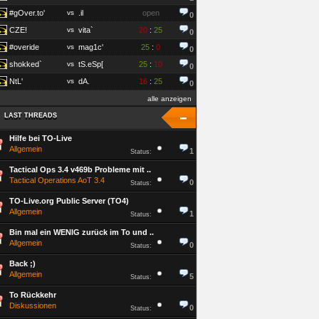
#gOver.to'
vs
.il
open
0
CZE!
vs
vita`
20
:
25
0
#overide
vs
mag1c'
25
:
0
0
shokked`
vs
tS.eSp[
25
:
10
0
NtL'
vs
dA.
16
:
25
0
alle anzeigen
LAST THREADS
LAST THREADS
Hilfe bei TO-Live
Allgemein
1
Status:
Tactical Ops 3.4 v469b Probleme mit ..
Tactical Operations AoT 3.4
0
Status:
TO-Live.org Public Server (TO4)
Allgemein
1
Status:
Bin mal ein WENIG zurück im To und ..
Allgemein
0
Status:
Back ;)
Allgemein
5
Status:
To Rückkehr
Diskussionen
0
Status: