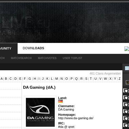
DOWN
LOADS
M
UNITY
RCH
MATCHSEARCH
MATCHVOTES
USER TOPLIST
461 Clans Angemeldet
|
A
|
B
|
C
|
D
|
E
|
F
|
G
|
H
|
I
|
J
|
K
|
L
|
M
|
N
|
O
|
P
|
Q
|
R
|
S
|
T
|
U
|
V
|
W
|
X
|
Y
|
Z
DA Gaming (dA.)
Land:
Clanname:
DA Gaming
Homepage:
http://www.da-gaming.de/
IRC:
#da @ qnet