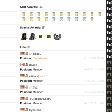
Clan Awards:
(21)
Special Awards:
(5)
Lineup:
dA.
nickeL
Position:
Clan-Admin
01.10.2008 (08:54)
Roach
Position:
Member
09.03.2012 (14:32)
aKi.hes
][wwC`
Position:
Member
14.10.2011 (10:28)
dA.
7b1
Position:
Member
10.10.2010 (00:20)
-sCrapoloviCe.dA-
Position:
Member
04.10.2010 (17:47)
Cyberonic