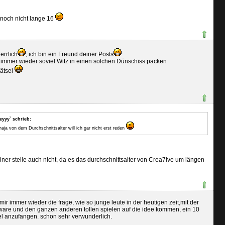
 noch nicht lange 16
errlich
, ich bin ein Freund deiner Posts
immer wieder soviel Witz in einen solchen Dünschiss packen
Rätsel
eyyy` schrieb:
naja von dem Durchschnittsalter will ich gar nicht erst reden
iner stelle auch nicht, da es das durchschnittsalter von Crea7ive um längen
 mir immer wieder die frage, wie so junge leute in der heutigen zeit,mit der
ware und den ganzen anderen tollen spielen auf die idee kommen, ein 10
iel anzufangen. schon sehr verwunderlich.