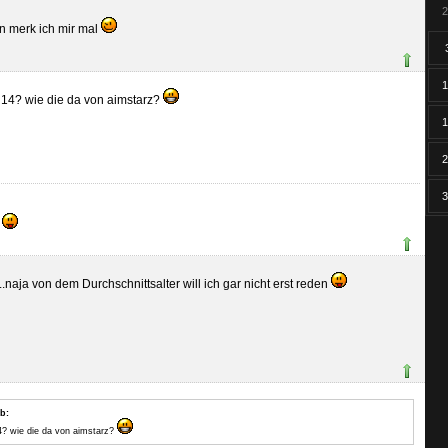
2
n merk ich mir mal
1
 14? wie die da von aimstarz?
1
2
3
e
..naja von dem Durchschnittsalter will ich gar nicht erst reden
b:
4? wie die da von aimstarz?