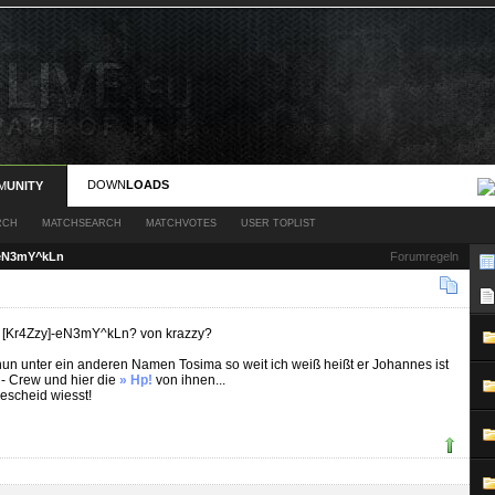
DOWN
LOADS
M
UNITY
RCH
MATCHSEARCH
MATCHVOTES
USER TOPLIST
-eN3mY^kLn
Forumregeln
h [Kr4Zzy]-eN3mY^kLn? von krazzy?
 nun unter ein anderen Namen Tosima so weit ich weiß heißt er Johannes ist
z - Crew und hier die
» Hp!
von ihnen...
bescheid wiesst!