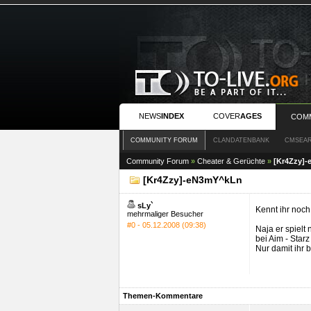
NEWS
INDEX
COVER
AGES
COM
COMMUNITY FORUM
CLANDATENBANK
CMSEA
Community Forum
»
Cheater & Gerüchte
»
[Kr4Zzy]
[Kr4Zzy]-eN3mY^kLn
sLy`
Kennt ihr noc
mehrmaliger Besucher
#0 - 05.12.2008 (09:38)
Naja er spielt
bei Aim - Star
Nur damit ihr 
Themen-Kommentare