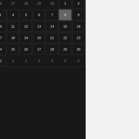
6
27
28
29
30
1
2
3
4
5
6
7
8
9
0
11
12
13
14
15
16
7
18
19
20
21
22
23
4
25
26
27
28
29
30
1
1
2
3
4
5
6