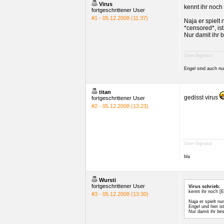
Virus
kennt ihr noch
fortgeschrittener User
#1 - 05.12.2008 (11:37)
Naja er spielt
*censored*, ist
Nur damit ihr 
User-Signatur
Engel sind auch nu
titan
gedisst virus
fortgeschrittener User
#2 - 05.12.2008 (13:23)
User-Signatur
bla
Wursti
fortgeschrittener User
Virus schrieb:
kennt ihr noch [
#3 - 05.12.2008 (13:30)
Naja er spielt n
Engel und hier is
Nur damit ihr be