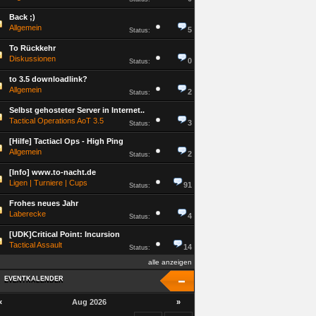
Back ;)
Allgemein
5
Status:
To Rückkehr
Diskussionen
0
Status:
to 3.5 downloadlink?
Allgemein
2
Status:
Selbst gehosteter Server in Internet..
Tactical Operations AoT 3.5
3
Status:
[Hilfe] Tactiacl Ops - High Ping
Allgemein
2
Status:
[Info] www.to-nacht.de
Ligen | Turniere | Cups
91
Status:
Frohes neues Jahr
Laberecke
4
Status:
[UDK]Critical Point: Incursion
Tactical Assault
14
Status:
alle anzeigen
EVENTKALENDER
EVENTKALENDER
«
Aug 2026
»