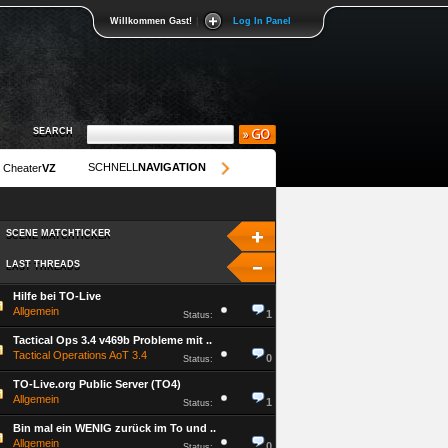
Willkommen Gast!
|
Log In Panel
SEARCH
SEARCH
SCHNELL
NAVIGATION
Cheater
VZ
SCENE MATCHTICKER
SCENE MATCHTICKER
LAST THREADS
LAST THREADS
Hilfe bei TO-Live
Allgemein
1
Status:
Tactical Ops 3.4 v469b Probleme mit ..
Tactical Operations AoT 3.4
0
Status:
TO-Live.org Public Server (TO4)
Allgemein
1
Status:
Bin mal ein WENIG zurück im To und ..
Allgemein
0
Status: