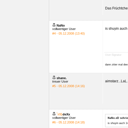
Das Früchtche
NaNo
is shuyin auch
vollwertiger User
#4 - 05.12.2008 (13:40)
User-Signatur
dann zitier mal de
shane.
aimstarz...LaL.
treuer User
#5 - 05.12.2008 (14:16)
`r!G
deXx
vollwertiger User
NaNo.eD schrie
#6 - 05.12.2008 (14:18)
is shuyin auch 1