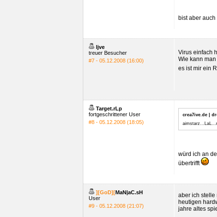
bist aber auch
ljve
Virus einfach h
treuer Besucher
Wie kann man 
#7 - 05.12.2008 (16:00)
es ist mir ein 
Target.rLp
fortgeschrittener User
crea7ive.de | dr
#8 - 05.12.2008 (18:05)
aimstarz...LaL...
würd ich an de
übertrifft
][GoD][
MaN|aC.sH
aber ich stelle
User
heutigen hard
#9 - 05.12.2008 (21:07)
jahre altes sp