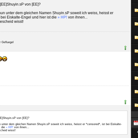
 [EE]Shuyin.sP von [EE]?
 nun unter dem gleichen Namen Shuyin.sP soweit ich weiss, heisst er
 bei Eiskalte-Engel und hier ist die
» HP!
von ihnen...
bescheid wisst!
r Gefluegel
EE]Shuyin.sP von [EE]?
un unter dem gleichen Namen Shuyin.sP soweit ich weiss, heisst er *censored*, ist bei Eiskalte-
t die
» HP!
von ihnen...
scheid wisst!