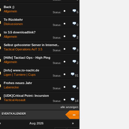
Back ;)
Allgemein
5
Status:
To Rückkehr
Diskussionen
0
Status:
to 3.5 downloadlink?
Allgemein
2
Status:
Selbst gehosteter Server in Internet..
Tactical Operations AoT 3.5
3
Status:
[Hilfe] Tactiacl Ops - High Ping
Allgemein
2
Status:
[Info] www.to-nacht.de
Ligen | Turniere | Cups
91
Status:
Frohes neues Jahr
Laberecke
4
Status:
[UDK]Critical Point: Incursion
Tactical Assault
14
Status:
alle anzeigen
EVENTKALENDER
EVENTKALENDER
«
Aug 2026
»