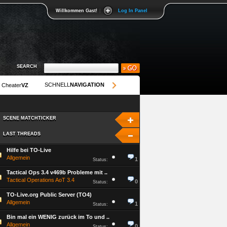
Willkommen Gast!
|
Log In Panel
SEARCH
SEARCH
SCHNELL
NAVIGATION
Cheater
VZ
SCENE MATCHTICKER
SCENE MATCHTICKER
LAST THREADS
LAST THREADS
Hilfe bei TO-Live
Allgemein
1
Status:
Tactical Ops 3.4 v469b Probleme mit ..
Tactical Operations AoT 3.4
0
Status:
TO-Live.org Public Server (TO4)
Allgemein
1
Status:
Bin mal ein WENIG zurück im To und ..
Allgemein
0
Status: