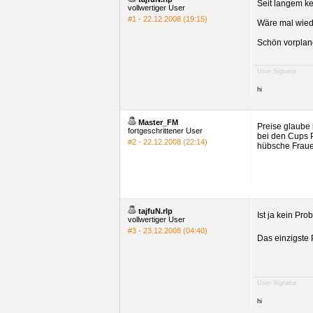
Seit langem ke
vollwertiger User
#1 - 22.12.2008 (19:15)
Wäre mal wiede
Schön vorplan
User-Signatur
hi
Master_FM
Preise glaube i
fortgeschrittener User
bei den Cups P
#2 - 22.12.2008 (22:14)
hübsche Frauen
tajfuN.rlp
Ist ja kein Pr
vollwertiger User
#3 - 23.12.2008 (04:40)
Das einzigste 
User-Signatur
hi