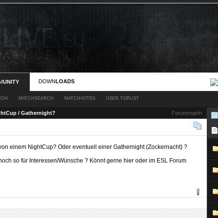
DOWN
LOADS
M
UNITY
RCH
MATCHSEARCH
MATCHVOTES
USER TOPLIST
htCup / Gathernight?
Forumregeln
 von einem NightCup? Oder eventuell einer Gathernight (Zockernacht) ?
 noch so für Interessen/Wünsche ? Könnt gerne hier oder im ESL Forum