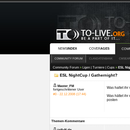
NEWS
INDEX
COVER
AGES
COM
COMMUNITY FORUM
CLANDATENBANK
CMSEA
Community Forum
»
Ligen | Turniere | Cups
»
ESL Nig
ESL NightCup / Gathernight?
Master_FM
Was haltet ihr
fortgeschrittener User
#0 - 22.12.2008 (17:44)
Was hättet ihr
posten
Themen-Kommentare
tajfuN.rlp