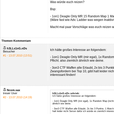
Was würde euch reizen?
Bsp:
- 1on1 Deagle Only MR 15 Random Map 1 Matc
(Wäre fast wie Adv. Ladder was wegen Inaktivi
Macht mal paar Vorschläge was euch reizen w
Themen-Kommentare
h3LLs1nG.nDs
Ich hätte großes Interesse an folgendem:
Besucher
#1 - 13.07.2010 (13:51)
- 1on1 Deagle Only MR (mir egal), 1x Random
Pflicht. also ziemlich ähnlich wie deine.
- 3on3 CTF Waffen alle Erlaubt, 2x bis 3 Punkt
Zwangsfordern bei Top 10, gibt halt leider nic
interessant finden!
Ncom.sax
treuer User
h3LLs1nG.nDs schrieb:
Ich hätte großes Interesse an folgendem:
#2 - 13.07.2010 (14:19)
- 1on1 Deagle Only MR (mir egal), 1x Random Map (nicht 
ähnlich wie deine.
- 3on3 CTF Waffen alle Erlaubt, 2x bis 3 Punkte, 1 Match
halt leider nicht Server dafür ich würde es ziemlich intere