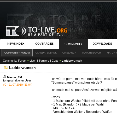
NEWS
INDEX
COVER
AGES
DOWN
LOADS
COMM
UNITY
COMMUNITY FORUM
CLANDATENBANK
CMSEARCH
MATCHSEARCH
MATCHV
Community Forum
»
Ligen | Turniere | Cups
»
Ladderwunsch
Ladderwunsch
Master_FM
Ich würde gerne mal von euch hören was für 
fortgeschrittener User
"Sommerpause" wünschen würdet?
#0 - 11.07.2010 (11:04)
Ich mach mal so paar Ansätze was möglich wä
- xonx
- 1 Match pro Woche Pflicht mit oder ohne Fo
- 1 Map (Random) / 2 Maps per Wahl
- MR 15 / MR 24
- Verschienden Waffen / Besondere Waffen