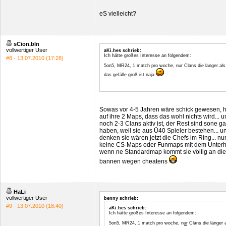
eS vielleicht?
sCion.bln
vollwertiger User
aKi.hes schrieb:
Ich hätte großes Interesse an folgendem:
#8 - 13.07.2010 (17:28)
5on5, MR24, 1 match pro woche, nur Clans die länger als 
das gefälle groß ist naja
Sowas vor 4-5 Jahren wäre schick gewesen, heut
auf ihre 2 Maps, dass das wohl nichts wird... 
noch 2-3 Clans aktiv ist, der Rest sind sone 
haben, weil sie aus Ü40 Spieler bestehen...
denken sie wären jetzt die Chefs im Ring... n
keine CS-Maps oder Funmaps mit dem Unterhal
wenn ne Standardmap kommt sie völlig an di
bannen wegen cheatens
HaLi
vollwertiger User
benny schrieb:
#9 - 13.07.2010 (18:40)
aKi.hes schrieb:
Ich hätte großes Interesse an folgendem:
5on5, MR24, 1 match pro woche, nur Clans die länger al