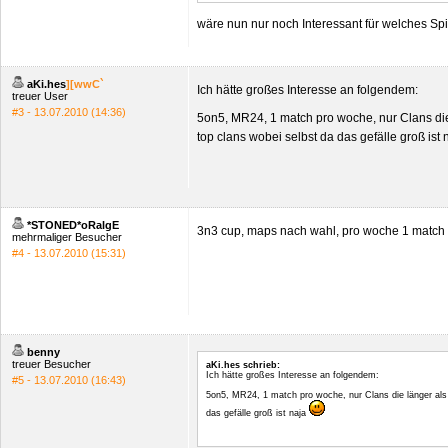
wäre nun nur noch Interessant für welches Spi
aKi.hes
][wwC`
Ich hätte großes Interesse an folgendem:
treuer User
#3 - 13.07.2010 (14:36)
5on5, MR24, 1 match pro woche, nur Clans die
top clans wobei selbst da das gefälle groß ist
*STONED*oRalgE
3n3 cup, maps nach wahl, pro woche 1 match
mehrmaliger Besucher
#4 - 13.07.2010 (15:31)
benny
treuer Besucher
aKi.hes schrieb:
Ich hätte großes Interesse an folgendem:
#5 - 13.07.2010 (16:43)
5on5, MR24, 1 match pro woche, nur Clans die länger als 
das gefälle groß ist naja