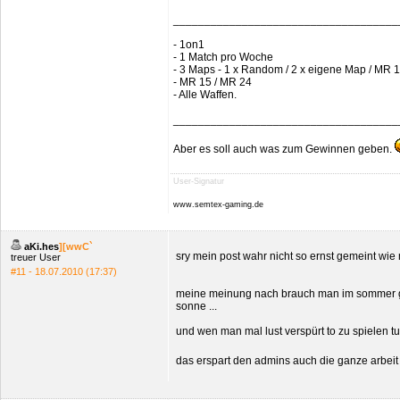
____________________________________
- 1on1
- 1 Match pro Woche
- 3 Maps - 1 x Random / 2 x eigene Map / MR 
- MR 15 / MR 24
- Alle Waffen.
____________________________________
Aber es soll auch was zum Gewinnen geben.
User-Signatur
www.semtex-gaming.de
aKi.hes
][wwC`
sry mein post wahr nicht so ernst gemeint 
treuer User
#11 - 18.07.2010 (17:37)
meine meinung nach brauch man im sommer gar k
sonne ...
und wen man mal lust verspürt to zu spielen t
das erspart den admins auch die ganze arbeit