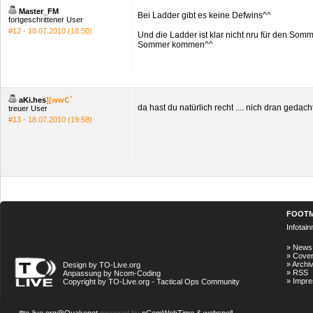
Master_FM
Bei Ladder gibt es keine Defwins^^
fortgeschrittener User
#12 - 18.07.2010 (18:50)
Und die Ladder ist klar nicht nru für den Somm
Sommer kommen^^
aKi.hes
][wwC`
da hast du natürlich recht .... nich dran gedach
treuer User
#13 - 18.07.2010 (19:58)
FOOT
Infotai
»
News
»
Cove
»
Archi
Design by TO-Live.org
»
RSS
Anpassung by Ncom-Coding
»
Impr
Copyright by TO-Live.org - Tactical Ops Community