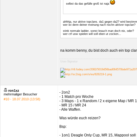
selbst da das gefälle groß ist naja
ahhhja, nur aktive topclans. da1 gegen da2? wird bestim
wer ist denn deiner meinung nach nochn aktiver topclan?
stink normale ladder, sonst brauch man doch nix, oder?
wer ctf usw spielen will soll eben ut zocken...
na komm benny, du bist doch auch ein top cl
User-Signatur
ron1xz
- 2on2
mehrmaliger Besucher
- 1 Match pro Woche
#10 - 18.07.2010 (13:58)
- 3 Maps - 1 x Random / 2 x eigene Map / MR 
- MR 15 / MR 24
- Alle Waffen.
Was würde euch reizen?
Bsp:
- 1on1 Deagle Only Cup, MR 15, Mappool soll 