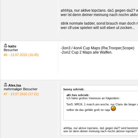
ahhhja, nur aktive topclans. da1 gegen da2? 
wer ist denn deiner meinung nach nochn aktiv
stink normale ladder, sonst brauch man doch n
wer ctf usw spielen will soll eben ut zocken...
kaito
-3on3 / 4on4 Cup Maps (Rw,Trooper,Scope)
Besucher
-2on2 Cup 2 Maps alle Waffen.
#6 - 13.07.2010 (16:45)
Alex.lsa
mehrmaliger Besucher
benny schrieb:
#7 - 13.07.2010 (17:21)
aKi.hes schrieb:
Ich hätte großes Interesse an folgendem:
5on5, MR24, 1 match pro woche, nur Clans die länger al
selbst da das gefälle groß ist naja
ahhhja, nur aktive topclans. da1 gegen da2? wird bestim
wer ist denn deiner meinung nach nochn aktiver topclan?