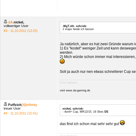
dA.
nickeL
vollwertiger User
-MgT.dA- schrieb:
2 maps fände ich besser
#3 - 11.10.2011 (13:25)
Ja natürlich, aber es hat zwei Gründe warum i
1) Es "kostet" weniger Zeit und kann desweg
werden.
2) Mich würde schon immer mal interessieren,
Soll ja auch nur nen etwas schnellerer Cup s
User-Signatur
visit www.da-gaming.de
Fuffzich
[4]infinity
treuer User
nickeL schrieb:
- 4on4+ Cup, MR12/15, 16 Slots
DE
#4 - 11.10.2011 (15:41)
das find ich schon mal sehr sehr gut