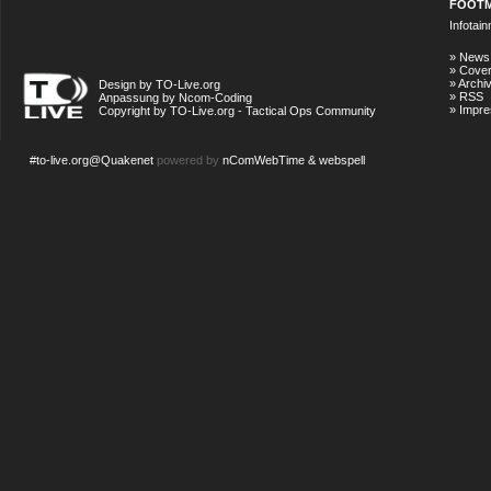
FOOT
Infotai
»
News
»
Cove
»
Archi
Design by TO-Live.org
»
RSS
Anpassung by Ncom-Coding
»
Impr
Copyright by TO-Live.org - Tactical Ops Community
#to-live.org@Quakenet
powered by
nComWebTime & webspell