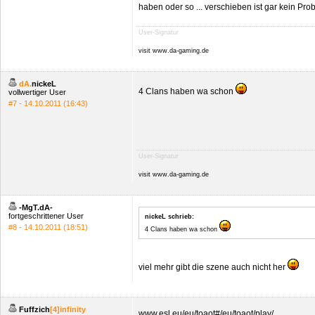
haben oder so ... verschieben ist gar kein Pr
User-Signatur
visit www.da-gaming.de
dA.
nickeL
4 Clans haben wa schon
vollwertiger User
#7 - 14.10.2011 (16:43)
User-Signatur
visit www.da-gaming.de
-MgT.dA-
fortgeschrittener User
nickeL schrieb:
#8 - 14.10.2011 (18:51)
4 Clans haben wa schon
viel mehr gibt die szene auch nicht her
Fuffzich
[4]infinity
www.esl.eu/eu/toaot#/eu/toaot/play/