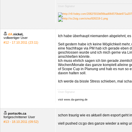
User-Signatur
dA.
nickeL
Ich habe überhaupt niemanden abgelehnt, es 
vollwertiger User
#12 - 17.10.2011 (23:11)
Seit gestern habe ich keine Möglichkeit mehr,
eine Nachfrage via PM hab ich gerade eben di
geschlossen wurde und ich mich gerne via L
anschließen könnte.
Ich muss ehrlich sagen ich bin gerade ziemlich
Wochen/Monate das ganze komplett alleine g
of Scope Cup in Planung und hab es nun so er
davon halten soll.
Ich werde da bissle Stress schieben, mal sch
User-Signatur
visit www.da-gaming.de
portsc4n.ca
schon traurig wie es aktuell dem esport geht 
fortgeschrittener User
#13 - 18.10.2011 (09:52)
viell pushed cs:go des ganze wieder a wing un