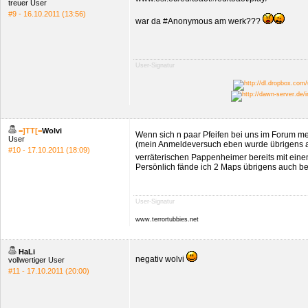
treuer User
#9 - 16.10.2011 (13:56)
war da #Anonymous am werk???
User-Signatur
=]TT[=
Wolvi
Wenn sich n paar Pfeifen bei uns im Forum m
User
(mein Anmeldeversuch eben wurde übrigens ab
#10 - 17.10.2011 (18:09)
verräterischen Pappenheimer bereits mit e
Persönlich fände ich 2 Maps übrigens auch be
User-Signatur
www.terrortubbies.net
HaLi
negativ wolvi
vollwertiger User
#11 - 17.10.2011 (20:00)