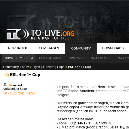
NEWS
INDEX
COVER
AGES
DOWN
LOADS
COMM
UNITY
COMMUNITY FORUM
CLANDATENBANK
CMSEARCH
MATCHSEARCH
MATCHV
Community Forum
»
Ligen | Turniere | Cups
»
ESL 4on4+ Cup
ESL 4on4+ Cup
dA.
nickeL
Ich pers. find's momentan ziemlich schade, d
vollwertiger User
der TO Szene. Vorallem der ein oder andere 
#0 - 11.10.2011 (01:58)
steigern.
Nur muss ich ganz ehrlich sagen, bin ich ziem
Rapid/Scope/Getaway/Blister und würde da g
reinbringen (find ich im OC auch recht schön).
Deswegen meine Idee:
- 4on4+ Cup, MR12/15, 16 Slots DE
- 1 Map pro Match (Pool: Dragon, Salsa, Icy, B