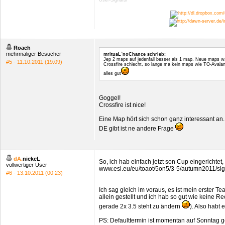
User-Signatur
Roach
mehrmaliger Besucher
mrituaL`noChance schrieb:
Jep 2 maps auf jedenfall besser als 1 map. Neue maps wae
#5 - 11.10.2011 (19:09)
Crossfire schlecht, so lange ma kein maps wie TO-Avalan
alles gut
Goggel!
Crossfire ist nice!
Eine Map hört sich schon ganz interessant an
DE gibt ist ne andere Frage
dA.
nickeL
So, ich hab einfach jetzt son Cup eingerichtet,
vollwertiger User
www.esl.eu/eu/toaot/5on5/3-5/autumn2011/si
#6 - 13.10.2011 (00:23)
Ich sag gleich im voraus, es ist mein erster T
allein gestellt und ich hab so gut wie keine 
gerade 2x 3.5 steht zu ändern
). Also habt 
PS: Defaulttermin ist momentan auf Sonntag ges