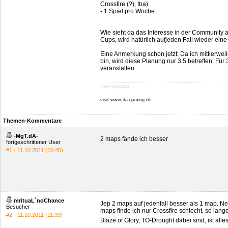
Crossfire (?), tba)
- 1 Spiel pro Woche
Wie sieht da das Interesse in der Community
Cups, wird natürlich aufjeden Fall wieder ein
Eine Anmerkung schon jetzt: Da ich mittlerweil
bin, wird diese Planung nur 3.5 betreffen. Fü
veranstalten.
User-Signatur
visit www.da-gaming.de
Themen-Kommentare
-MgT.dA-
2 maps fände ich besser
fortgeschrittener User
#1 - 11.10.2011 (10:45)
mrituaL`noChance
Jep 2 maps auf jedenfall besser als 1 map. N
Besucher
maps finde ich nur Crossfire schlecht, so la
#2 - 11.10.2011 (11:33)
Blaze of Glory, TO-Drought dabei sind, ist alle