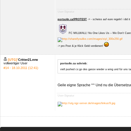
User-Signatur
portsc4n.ca!PROTEST
-> - scheiss auf eure regeln! i did i
FC MILLWALL! No One Likes Us – We Don't Care
-> pro Post & je Klick Geld verdienen!
[UTG]'
Critter21.nrw
vollwertiger User
portsc4n.ca
schrieb:
#14 - 18.10.2011 (12:41)
viell pushed cs:go des ganze wieder a wing und für uns ta
Geile eigne Sprache ^^ Und nu die Übersetzun
User-Signatur