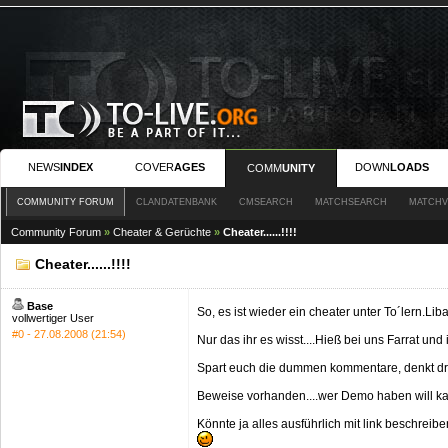
NEWS
INDEX
COVER
AGES
DOWN
LOADS
COMM
UNITY
COMMUNITY FORUM
CLANDATENBANK
CMSEARCH
MATCHSEARCH
MATCHV
Community Forum
»
Cheater & Gerüchte
»
Cheater......!!!!
Cheater......!!!!
Base
So, es ist wieder ein cheater unter To´lern.Lib
vollwertiger User
#0 - 27.08.2008 (21:54)
Nur das ihr es wisst....Hieß bei uns Farrat und 
Spart euch die dummen kommentare, denkt dra
Beweise vorhanden....wer Demo haben will ka
Könnte ja alles ausführlich mit link beschreibe