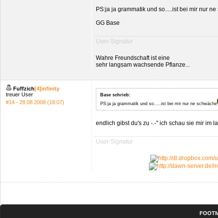
PS:ja ja grammatik und so.....ist bei mir nur 
GG Base
User-Signatur
Wahre Freundschaft ist eine
sehr langsam wachsende Pflanze...
Fuffzich
[4]infinity
treuer User
Base schrieb:
#14 - 28.08.2008 (18:07)
PS:ja ja grammatik und so.....ist bei mir nur ne schwäche
endlich gibst du's zu -.-" ich schau sie mir im
User-Signatur
FOOT