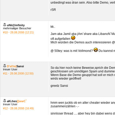
unbedingt was dran sein. Also bitte Demo, ve
rSR
uNii@infinity
kk..
mehrmaliger Besucher
#10 - 28.08.2008 (12:21)
Jam aka Jamil aka jAm´share aka LibanoN´Man 
oft aufgefallen
Mich würden die Demos auch interessieren @
@ 50tey: was is mit Vollmond?
Du kannst n
D'el!te|
Sansi
So da hier noch keine Beweise,sprich die Dem
treuer User
geschlossen um unnötigen Spam und dummes 
#11 - 28.08.2008 (12:50)
Wenn Base die Demo geuppt hat soll er mich
wirds wieder geöffnet!
greetz Sansi
aKi.hes
][wwC`
hmm wen juckts ob en alter cheater wieder an
treuer User
zusammenzählen -.-
#12 - 28.08.2008 (16:49)
sinnloser thread .... aber hey bin dabei wens 