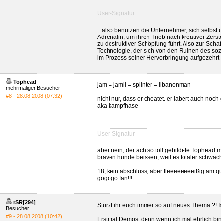
User-Signatur
...also benutzen die Unternehmer, sich selbst
Adrenalin, um ihren Trieb nach kreativer Zerst
zu destruktiver Schöpfung führt. Also zur Sch
Technologie, der sich von den Ruinen des soz
im Prozess seiner Hervorbringung aufgezehrt
Tophead
jam = jamil = splinter = libanonman
mehrmaliger Besucher
#8 - 28.08.2008 (07:32)
nicht nur, dass er cheatet. er labert auch noch
aka kampfhase
User-Signatur
aber nein, der ach so toll gebildete Tophead
braven hunde beissen, weil es totaler schwach
18, kein abschluss, aber fleeeeeeeeißig am qua
gogogo fan!!!
rSR[294]
Stürzt ihr euch immer so auf neues Thema ?! Is
Besucher
#9 - 28.08.2008 (10:42)
Erstmal Demos, denn wenn ich mal ehrlich bin