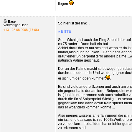
liegen
Base
So hier ist der link....
vollwertiger User
#13 - 28.08.2008 (17:06)
» BITTE
So.....Wichtig ist auch der Ping.Sobald der auf 
ca 75 runter....Dann halt ein bot.
Achtet drauf das er nur schiesst wenn er da ist
mauer,also gut hingucken....Dann hatte er n
drauf einer Sniperpoint terro andere palme....
natürlich Palme geschaut.
Der an der Palme macht so bewegungen das se
durchrennt oder nicht.Und wo der gegner doc
er sich um den oben kümmert
.
Es sind viele andere Szenen und auch am en
ein gegner hatte der am terror Sniperpoint wa
ist.(das hinterher rennen sah auch radarlike vo
durch die tür sf Sniperpoint.Wichtig.....er sc
gegner kam und dann down.Kein spieler bleib 
das er woanders kommen könnte....
Also meines wissens an erfahrungen die ich ha
ein ja....und das sage ich zu 100%.Weil, er pr
zu verstecken....trotzalldem hat er fehler gem
zu erkennen sind...