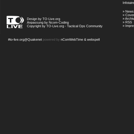
Infotai
»
News
»
Cove
»
Archi
Design by TO-Live.org
»
RSS
Anpassung by Ncom-Coding
»
Impr
Copyright by TO-Live.org - Tactical Ops Community
#to-live.org@Quakenet
powered by
nComWebTime & webspell