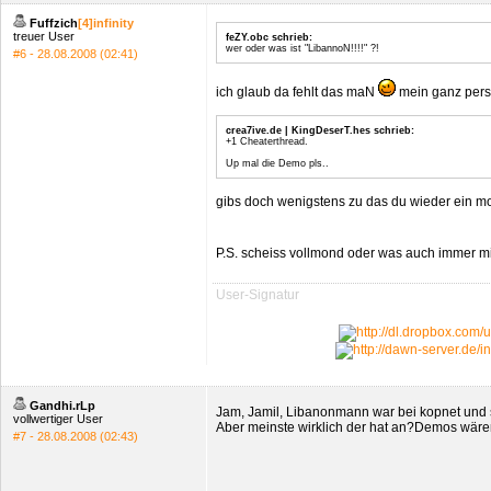
Fuffzich
[4]infinity
treuer User
feZY.obc schrieb:
wer oder was ist "LibannoN!!!!" ?!
#6 - 28.08.2008 (02:41)
ich glaub da fehlt das maN
mein ganz pers
crea7ive.de | KingDeserT.hes schrieb:
+1 Cheaterthread.
Up mal die Demo pls..
gibs doch wenigstens zu das du wieder ein mo
P.S. scheiss vollmond oder was auch immer mi
User-Signatur
Gandhi.rLp
Jam, Jamil, Libanonmann war bei kopnet und 
vollwertiger User
Aber meinste wirklich der hat an?Demos wären
#7 - 28.08.2008 (02:43)